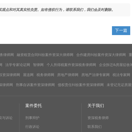
其观点和对其真实性负责。如有侵权行为，请联系我们，我们会及时删除。
下一篇
务律师网
融资租赁合同纠纷案件资深大律师网
合作建房纠纷案件资深大律师网
网
法学专家论证网
智律网
个人所得税案件资深税务律师网
企业拆迁&房屋征收
权资深律师网
屋连网
税务律师网
房地产律师网
房地产法律专家网
税法专家网
深律师网
刑事自诉案件资深律师网
侵权责任纠纷案件资深律师网
未登记无证房屋
案件委托
关于我们
议与诉讼
刑事辩护
资深税务律师
行政诉讼
联系我们