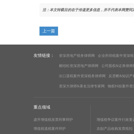
注：本文转载目的在于传递更多信息，并不代表本网赞同
上一篇
友情链接：
资深房地产税务律师网
企业所得税案件资深税
赖绍松资深房地产律师网
公司股权&证券律师
出口退税案件资深税务律师网
反垄断&知识产
资深大律师&著名法律专家网
物权纠纷案件资
重点领域
虚开增值税发票刑事辩护
增值税争议案件行政复
增值税逃税案件辩护
农副产品收购发票抵扣