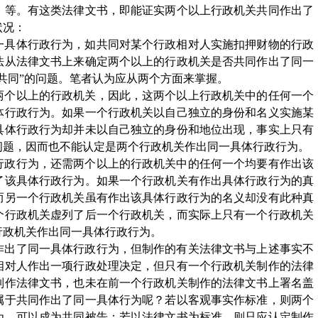
》等。有这类法律文书，即能证实两个以上行政机关共同作出了
状况：
一具体行政行为，如共同对某个行政相对人实施扣押财物的行政
法从法律文书上来确定两个以上的行政机关是否共同作出了同一
“共同”的问题。笔者认为应从两个方面来掌握。
两个以上的行政机关，因此，这两个以上行政机关中的任何一个
体行政行为。如果一个行政机关以自己独立的身份和名义实施某
具体行政行为却并未以自己独立的身份和地位出现，事实上只有
问题，因而也不能认定是两个行政机关作出同一具体行政行为。
行政行为，还需两个以上的行政机关中的任何一个均要有作出该
了该具体行政行为。如果一个行政机关有作出具体行政行为的真
而另一个行政机关虽有作出该具体行政行为的名义却没有此种真
个行政机关虚列了后一个行政机关，而实际上只有一个行政机关
行政机关作出同一具体行政行为。
作出了同一具体行政行为，但制作的有关法律文书与上述事实不
相对人作出一项行政处理决定，但只有一个行政机关制作的法律
制作法律文书，也未在前一个行政机关制作的法律文书上署名盖
属于共同作出了同一具体行为呢？若以客观事实作标准，则两个
为，可以成为共同被告；若以法律文书为标准，则只应认定制作