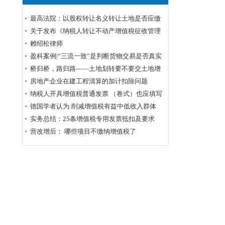
最高法院：以股权转让名义转让土地是否应缴
纳土地增值税？
关于发布《纳税人转让不动产增值税征收管理
暂行办法》的公告
赖绍松律师
盈科案例|“三流一致”是判断货物交易是否真实
的标准——周甲虚开增值税专用发票罪案公诉
桥归桥，路归路——土地划转要不要交土地增
机关撤诉结案
值税？
房地产企业在建工程清算的加计扣除问题
纳税人开具增值税普通发票 （卷式）也应填写
企业购买方纳税人识别号
德国学者认为:削减增值税有益中低收入群体
实务总结：25条增值税专用发票抵扣及要求
营改增后： 哪些项目不缴纳增值税了