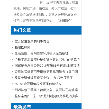
师，近30年办案经验，精通
税法、房地产法、物权法、知识产权法、公司
法及证券法等法律制度，谙熟诉讼程序及诉讼
技巧，富有丰富的实战经验……
[详细简介]
热门文章
虚开普通发票的刑事责任
赖绍松律师
最高法院：民间借贷利息收入应当征税
个税年度汇算需补税金额不超过400元的是免予
申报还是免予补缴
国家税务总局公告2016年第81号解读:土增税清
算 所得税退还
公司购买烟酒用于招待需要视同销售（厦门国
税口径）
反复申诉借款征税惹争议：“纳税年度终了
后”如何理解
“5·09”虚开增值税发票案侦破纪实
刑诉法修正草案：律师介入、认罪认罚与缺席
审判
盈科案例|“三流一致”是判断货物交易是否真实
的标准——周甲虚开增值税专用发票罪案公诉
最新发布
机关撤诉结案