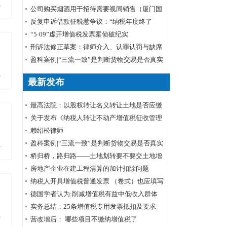
多
算 所得税退还
公司购买烟酒用于招待需要视同销售（厦门国
税口径）
反复申诉借款征税惹争议：“纳税年度终了
后”如何理解
“5·09”虚开增值税发票案侦破纪实
刑诉法修正草案：律师介入、认罪认罚与缺席
审判
盈科案例|“三流一致”是判断货物交易是否真实
的标准——周甲虚开增值税专用发票罪案公诉
多
最新发布
机关撤诉结案
最高法院：以股权转让名义转让土地是否应缴
纳土地增值税？
关于发布《纳税人转让不动产增值税征收管理
暂行办法》的公告
赖绍松律师
盈科案例|“三流一致”是判断货物交易是否真实
多
的标准——周甲虚开增值税专用发票罪案公诉
桥归桥，路归路——土地划转要不要交土地增
机关撤诉结案
值税？
房地产企业在建工程清算的加计扣除问题
纳税人开具增值税普通发票 （卷式）也应填写
企业购买方纳税人识别号
德国学者认为:削减增值税有益中低收入群体
实务总结：25条增值税专用发票抵扣及要求
多
营改增后： 哪些项目不缴纳增值税了