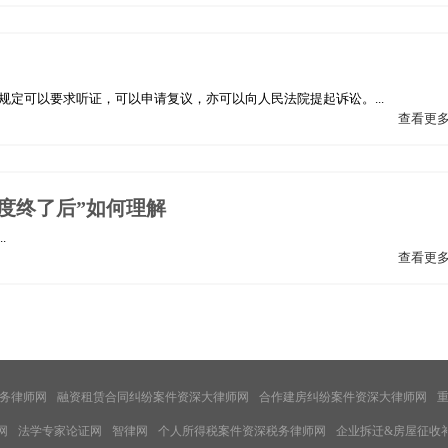
定可以要求听证，可以申请复议，亦可以向人民法院提起诉讼。...
查看更
度终了后”如何理解
.
查看更
务律师网
融资租赁合同纠纷案件资深大律师网
合作建房纠纷案件资深大律师网
网
法学专家论证网
智律网
个人所得税案件资深税务律师网
企业拆迁&房屋征收