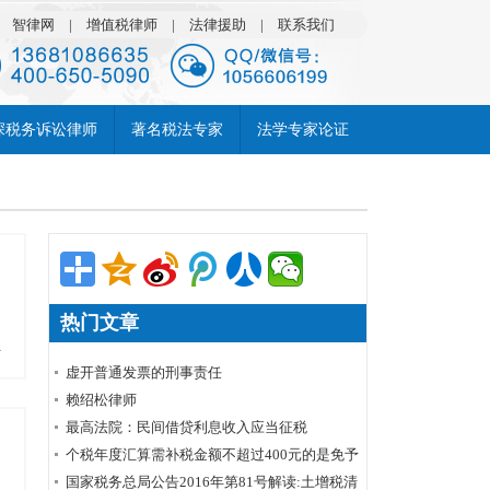
|
智律网
|
增值税律师
|
法律援助
|
联系我们
深税务诉讼律师
著名税法专家
法学专家论证
热门文章
多
虚开普通发票的刑事责任
赖绍松律师
最高法院：民间借贷利息收入应当征税
个税年度汇算需补税金额不超过400元的是免予
申报还是免予补缴
国家税务总局公告2016年第81号解读:土增税清