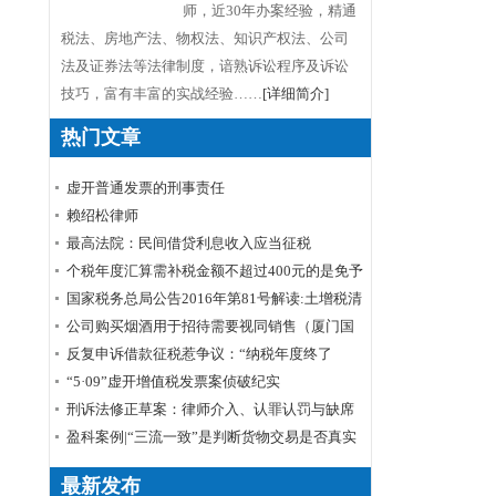
师，近30年办案经验，精通
税法、房地产法、物权法、知识产权法、公司
法及证券法等法律制度，谙熟诉讼程序及诉讼
技巧，富有丰富的实战经验……
[详细简介]
热门文章
虚开普通发票的刑事责任
赖绍松律师
最高法院：民间借贷利息收入应当征税
个税年度汇算需补税金额不超过400元的是免予
申报还是免予补缴
国家税务总局公告2016年第81号解读:土增税清
算 所得税退还
公司购买烟酒用于招待需要视同销售（厦门国
税口径）
反复申诉借款征税惹争议：“纳税年度终了
后”如何理解
“5·09”虚开增值税发票案侦破纪实
刑诉法修正草案：律师介入、认罪认罚与缺席
审判
盈科案例|“三流一致”是判断货物交易是否真实
的标准——周甲虚开增值税专用发票罪案公诉
最新发布
机关撤诉结案