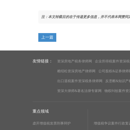
注：本文转载目的在于传递更多信息，并不代表本网赞同
上一篇
友情链接：
资深房地产税务律师网
企业所得税案件资深税
赖绍松资深房地产律师网
公司股权&证券律师
出口退税案件资深税务律师网
反垄断&知识产
资深大律师&著名法律专家网
物权纠纷案件资
重点领域
虚开增值税发票刑事辩护
增值税争议案件行政复