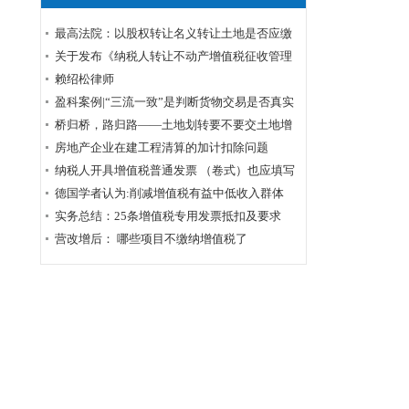
最高法院：以股权转让名义转让土地是否应缴
纳土地增值税？
关于发布《纳税人转让不动产增值税征收管理
暂行办法》的公告
赖绍松律师
盈科案例|“三流一致”是判断货物交易是否真实
的标准——周甲虚开增值税专用发票罪案公诉
桥归桥，路归路——土地划转要不要交土地增
机关撤诉结案
值税？
房地产企业在建工程清算的加计扣除问题
纳税人开具增值税普通发票 （卷式）也应填写
企业购买方纳税人识别号
德国学者认为:削减增值税有益中低收入群体
实务总结：25条增值税专用发票抵扣及要求
营改增后： 哪些项目不缴纳增值税了