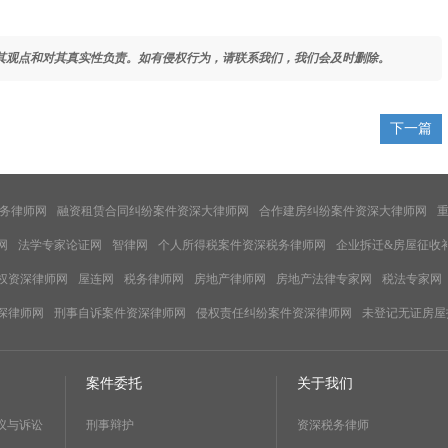
其观点和对其真实性负责。如有侵权行为，请联系我们，我们会及时删除。
下一篇
务律师网
融资租赁合同纠纷案件资深大律师网
合作建房纠纷案件资深大律师网
网
法学专家论证网
智律网
个人所得税案件资深税务律师网
企业拆迁&房屋征收
权资深律师网
屋连网
税务律师网
房地产律师网
房地产法律专家网
税法专家网
深律师网
刑事自诉案件资深律师网
侵权责任纠纷案件资深律师网
未登记无证房屋
案件委托
关于我们
议与诉讼
刑事辩护
资深税务律师